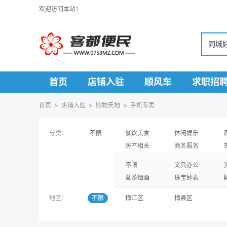
欢迎访问本站！
同城
首页
店铺入驻
顺风车
求职招
寻人寻物
首页
>
店铺入驻
>
购物天地
>
手机专卖
分类：
不限
餐饮美食
休闲娱乐
房产相关
商务服务
不限
文具办公
茗茶烟酒
珠宝钟表
地区：
不限
梅江区
梅县区