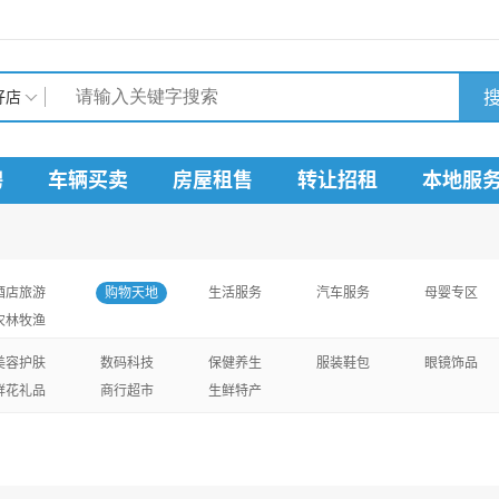
搜
好店
聘
车辆买卖
房屋租售
转让招租
本地服
酒店旅游
购物天地
生活服务
汽车服务
母婴专区
农林牧渔
美容护肤
数码科技
保健养生
服装鞋包
眼镜饰品
鲜花礼品
商行超市
生鲜特产