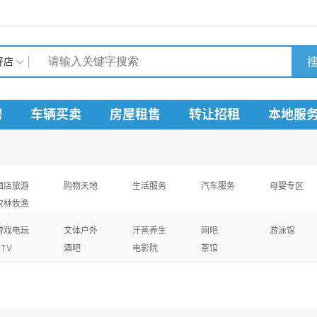
搜
好店
聘
车辆买卖
房屋租售
转让招租
本地服
酒店旅游
购物天地
生活服务
汽车服务
母婴专区
农林牧渔
游戏电玩
文体户外
汗蒸养生
网吧
游泳馆
KTV
酒吧
电影院
茶馆