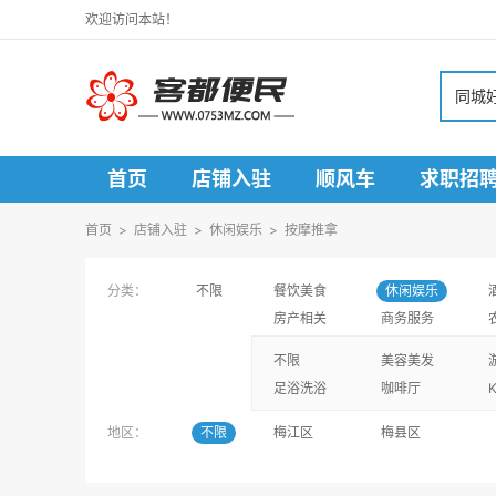
欢迎访问本站！
同城
首页
店铺入驻
顺风车
求职招
寻人寻物
首页
>
店铺入驻
>
休闲娱乐
>
按摩推拿
分类：
不限
餐饮美食
休闲娱乐
房产相关
商务服务
不限
美容美发
足浴洗浴
咖啡厅
地区：
不限
梅江区
梅县区