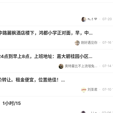
👠💄💙
· 07-20 
路麗枫酒店楼下，鸿都小学正对面，早，中...
刚好遇见你
· 07-16 
4点到早上8点，上班地址：嘉大碧桂园小区...
奥特曼比不上流氓兔...
· 07-14 
转让。租金便宜，位置绝佳！...
刘圣君
· 07-10 
1小时/15
、J i e
· 07-06 