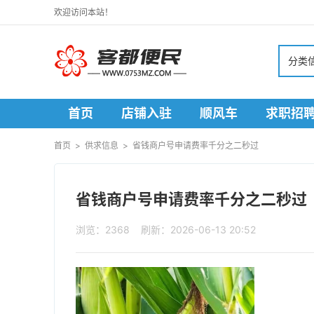
欢迎访问本站！
分类
首页
店铺入驻
顺风车
求职招
寻人寻物
首页
>
供求信息
>
省钱商户号申请费率千分之二秒过
省钱商户号申请费率千分之二秒过
浏览：2368 刷新：2026-06-13 20:52