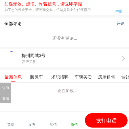
如遇无效、虚假、诈骗信息，请立即举报
为了您的资金安全，请见面交易，切勿提前支付任何费用
举报
全部评论
评论
还没有评论...
梅州同城3号
发布7条
最新信息
顺风车
求职招聘
车辆买卖
房屋租售
转
订阅
正在加载...
客服
拨打电话
首页
发布
私信
微信