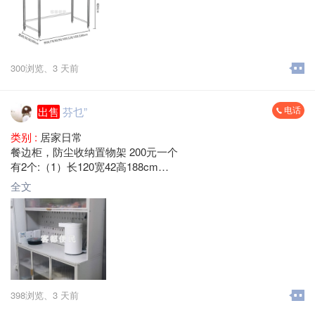
300浏览、
3 天前
电话
出售
芬乜”
类别 :
居家日常
餐边柜，防尘收纳置物架 200元一个
有2个:（1）长120宽42高188cm
（2） 长100宽42高188cm
全文
梅县区大山路 自提
398浏览、
3 天前