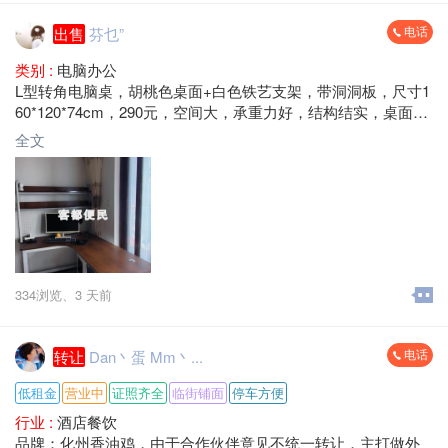
电话
出售
芬乜”
类别 :
电脑办公
L型转角电脑桌，胡桃色桌面+白色铁艺支架，带洞洞板，尺寸1
60*120*74cm，290元，空间大，承重力好，结构结实，桌面宽
敞，适合办公学习用。成色还可以，表面干净，无异味，安装
全文
简单，不摇晃。
梅县区大山路 自提
334浏览、
3 天前
电话
转让
Dan丶蛋 Mm丶...
低租金
营业中
证照齐全
临街铺面
停车方便
行业 :
酒店餐饮
品牌：化州香油鸡，由于合作伙伴意见不统一转让，主打做外