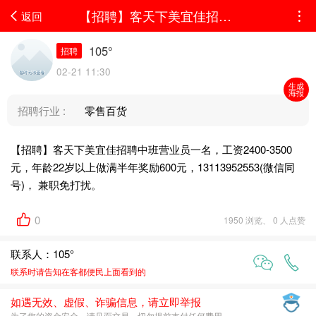
【招聘】客天下美宜佳招聘中班营业员一名，工资2400-3500元，年龄22岁以上做满半年奖...
返回
105°
招聘
02-21 11:30
生成
海报
招聘行业 :
零售百货
【招聘】客天下美宜佳招聘中班营业员一名，工资2400-3500
元，年龄22岁以上做满半年奖励600元，13113952553(微信同
号)， 兼职免打扰。
0
1950 浏览、 0 人点赞
联系人：105°
联系时请告知在
客都便民
上面看到的
如遇无效、虚假、诈骗信息，请立即举报
为了您的资金安全，请见面交易，切勿提前支付任何费用