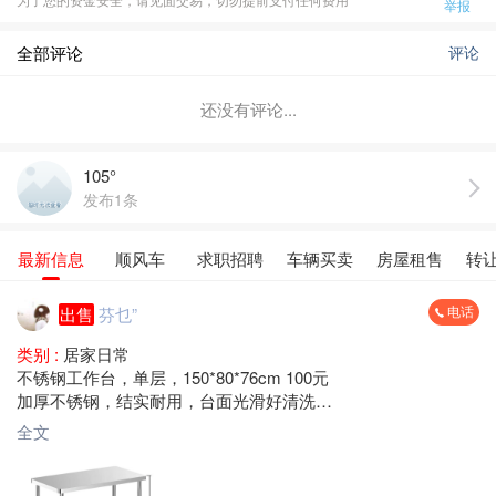
举报
全部评论
评论
还没有评论...
105°
发布1条
最新信息
顺风车
求职招聘
车辆买卖
房屋租售
转
电话
出售
芬乜”
类别 :
居家日常
不锈钢工作台，单层，150*80*76cm 100元
加厚不锈钢，结实耐用，台面光滑好清洗
承重力强，适合厨房、饭店、奶茶店、摆摊用
全文
梅县区大山路 自提