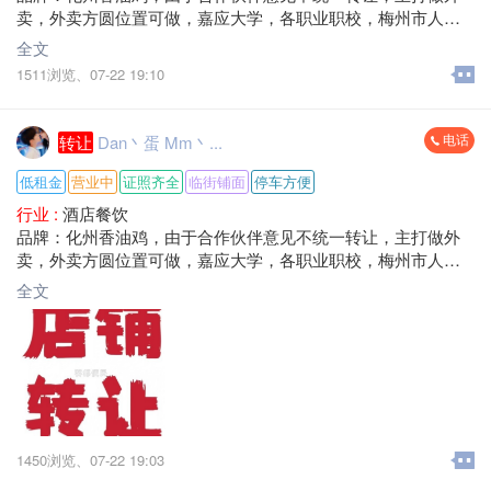
卖，外卖方圆位置可做，嘉应大学，各职业职校，梅州市人民
医院，每天单量100-200单，营业额1500-3000+，租金低，转让
全文
费面议，接手就可营业。
1511浏览、
07-22 19:10
地址：梅州市梅江区八一大道大浪口。
电话
转让
Dan丶蛋 Mm丶...
低租金
营业中
证照齐全
临街铺面
停车方便
行业 :
酒店餐饮
品牌：化州香油鸡，由于合作伙伴意见不统一转让，主打做外
卖，外卖方圆位置可做，嘉应大学，各职业职校，梅州市人民
医院，每天单量100-200单，营业额1500-3000+，租金低，转让
全文
费面议，
地址：梅州市梅江区八一大道大浪口。
1450浏览、
07-22 19:03