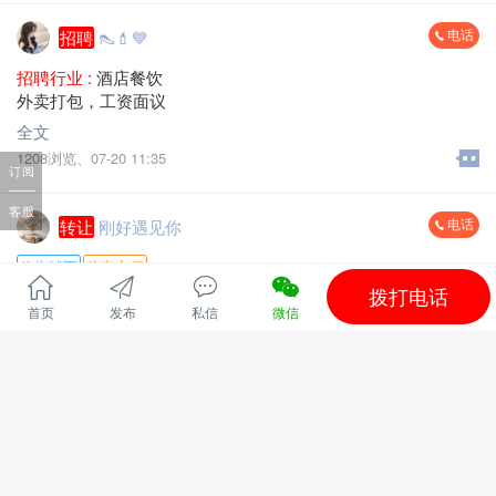
电话
招聘
👠💄💙
招聘行业 :
酒店餐饮
外卖打包，工资面议
全文
1208浏览、
07-20 11:35
订阅
客服
电话
转让
刚好遇见你
临街铺面
停车方便
拨打电话
行业 :
酒店餐饮
首页
发布
私信
微信
旺铺转让，因另有发展位于江南新中路麗枫酒店楼下，鸿都小
学正对面，早，中，晚餐店转让
全文
更多
图片