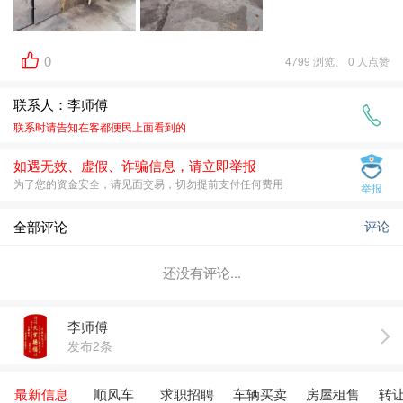
0
4799 浏览、 0 人点赞
联系人：李师傅
联系时请告知在
客都便民
上面看到的
如遇无效、虚假、诈骗信息，请立即举报
为了您的资金安全，请见面交易，切勿提前支付任何费用
举报
全部评论
评论
还没有评论...
李师傅
发布2条
最新信息
顺风车
求职招聘
车辆买卖
房屋租售
转