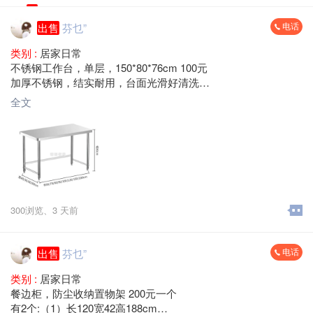
电话
出售
芬乜”
类别 :
居家日常
不锈钢工作台，单层，150*80*76cm 100元
加厚不锈钢，结实耐用，台面光滑好清洗
承重力强，适合厨房、饭店、奶茶店、摆摊用
全文
梅县区大山路 自提
300浏览、
3 天前
电话
出售
芬乜”
类别 :
居家日常
餐边柜，防尘收纳置物架 200元一个
有2个:（1）长120宽42高188cm