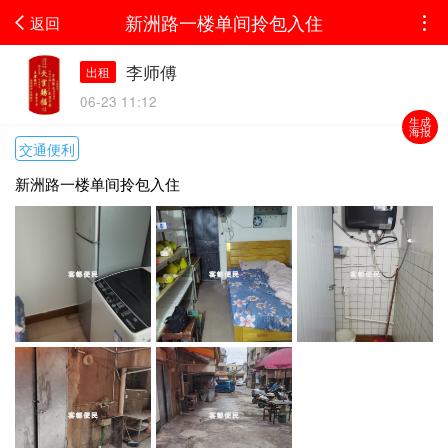
新洲路一楼单间拎包入住
返回
李师傅
出租
06-23 11:12
生成
海报
交通便利
新洲路一楼单间拎包入住