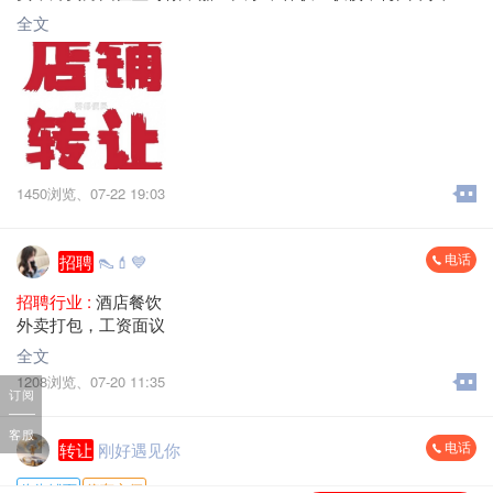
医院，每天单量100-200单，营业额1500-3000+，租金低，转让
全文
费面议，
地址：梅州市梅江区八一大道大浪口。
1450浏览、
07-22 19:03
电话
招聘
👠💄💙
招聘行业 :
酒店餐饮
外卖打包，工资面议
全文
1208浏览、
07-20 11:35
订阅
客服
电话
转让
刚好遇见你
临街铺面
停车方便