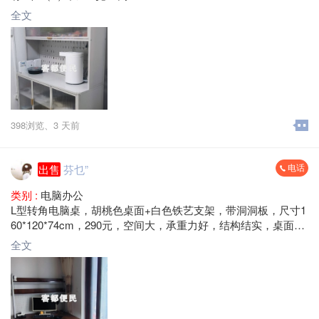
（2） 长100宽42高188cm
全文
梅县区大山路 自提
398浏览、
3 天前
电话
出售
芬乜”
类别 :
电脑办公
L型转角电脑桌，胡桃色桌面+白色铁艺支架，带洞洞板，尺寸1
60*120*74cm，290元，空间大，承重力好，结构结实，桌面宽
敞，适合办公学习用。成色还可以，表面干净，无异味，安装
全文
简单，不摇晃。
梅县区大山路 自提