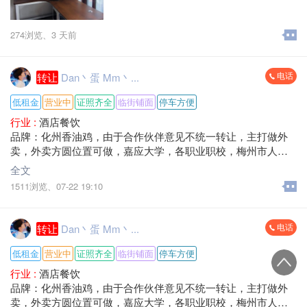
274浏览、
3 天前
电话
转让
Dan丶蛋 Mm丶...
低租金
营业中
证照齐全
临街铺面
停车方便
行业 :
酒店餐饮
品牌：化州香油鸡，由于合作伙伴意见不统一转让，主打做外
卖，外卖方圆位置可做，嘉应大学，各职业职校，梅州市人民
医院，每天单量100-200单，营业额1500-3000+，租金低，转让
全文
费面议，接手就可营业。
1511浏览、
07-22 19:10
地址：梅州市梅江区八一大道大浪口。
电话
转让
Dan丶蛋 Mm丶...
低租金
营业中
证照齐全
临街铺面
停车方便
行业 :
酒店餐饮
品牌：化州香油鸡，由于合作伙伴意见不统一转让，主打做外
卖，外卖方圆位置可做，嘉应大学，各职业职校，梅州市人民