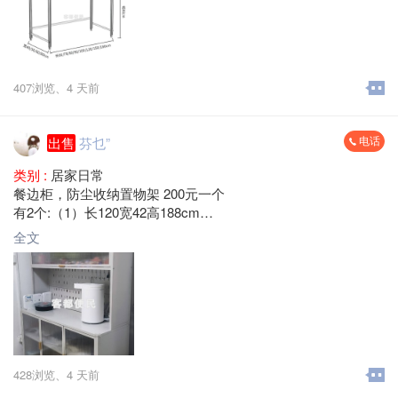
407浏览、
4 天前
电话
出售
芬乜”
类别 :
居家日常
餐边柜，防尘收纳置物架 200元一个
有2个:（1）长120宽42高188cm
（2） 长100宽42高188cm
全文
梅县区大山路 自提
428浏览、
4 天前