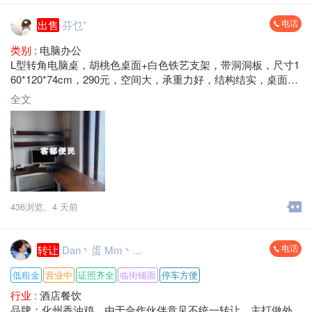
电话
出售
芬乜”
类别 :
电脑办公
L型转角电脑桌，胡桃色桌面+白色铁艺支架，带洞洞板，尺寸1
60*120*74cm，290元，空间大，承重力好，结构结实，桌面宽
敞，适合办公学习用。成色还可以，表面干净，无异味，安装
全文
简单，不摇晃。
梅县区大山路 自提
436浏览、
4 天前
电话
转让
Dan丶蛋 Mm丶...
低租金
营业中
证照齐全
临街铺面
停车方便
行业 :
酒店餐饮
品牌：化州香油鸡，由于合作伙伴意见不统一转让，主打做外