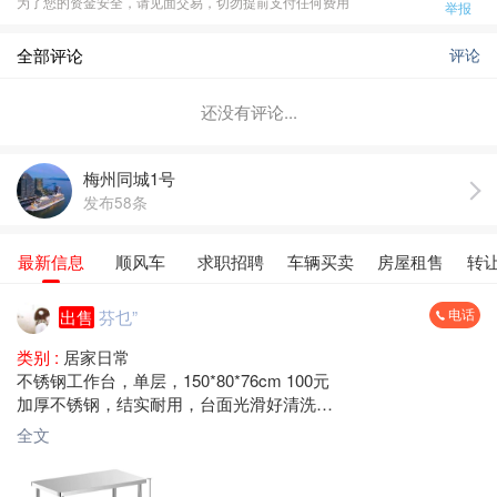
为了您的资金安全，请见面交易，切勿提前支付任何费用
举报
全部评论
评论
还没有评论...
梅州同城1号
发布58条
最新信息
顺风车
求职招聘
车辆买卖
房屋租售
转
电话
出售
芬乜”
类别 :
居家日常
不锈钢工作台，单层，150*80*76cm 100元
加厚不锈钢，结实耐用，台面光滑好清洗
承重力强，适合厨房、饭店、奶茶店、摆摊用
全文
梅县区大山路 自提