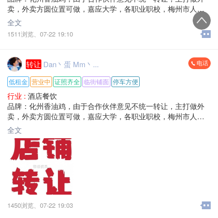
卖，外卖方圆位置可做，嘉应大学，各职业职校，梅州市人民
医院，每天单量100-200单，营业额1500-3000+，租金低，转让
全文
费面议，接手就可营业。
1511浏览、
07-22 19:10
地址：梅州市梅江区八一大道大浪口。
电话
转让
Dan丶蛋 Mm丶...
低租金
营业中
证照齐全
临街铺面
停车方便
行业 :
酒店餐饮
品牌：化州香油鸡，由于合作伙伴意见不统一转让，主打做外
卖，外卖方圆位置可做，嘉应大学，各职业职校，梅州市人民
医院，每天单量100-200单，营业额1500-3000+，租金低，转让
全文
费面议，
地址：梅州市梅江区八一大道大浪口。
1450浏览、
07-22 19:03