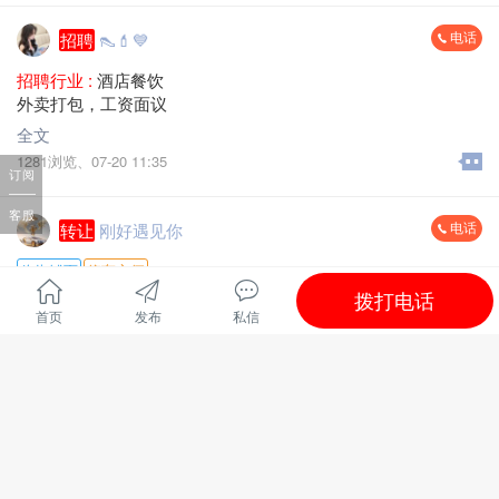
电话
招聘
👠💄💙
招聘行业 :
酒店餐饮
外卖打包，工资面议
全文
1281浏览、
07-20 11:35
订阅
客服
电话
转让
刚好遇见你
临街铺面
停车方便
拨打电话
行业 :
酒店餐饮
首页
发布
私信
旺铺转让，因另有发展位于江南新中路麗枫酒店楼下，鸿都小
学正对面，早，中，晚餐店转让
全文
更多
图片