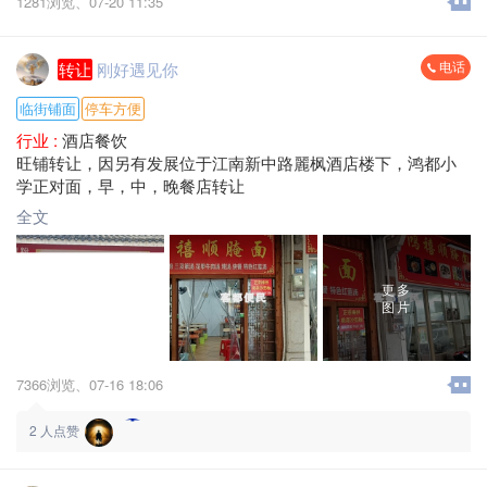
1281浏览、
07-20 11:35
电话
转让
刚好遇见你
临街铺面
停车方便
行业 :
酒店餐饮
旺铺转让，因另有发展位于江南新中路麗枫酒店楼下，鸿都小
学正对面，早，中，晚餐店转让
全文
更多
图片
7366浏览、
07-16 18:06
2
人点赞