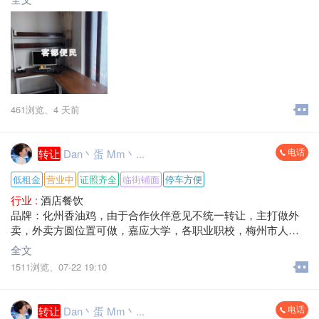
简单，不摇晃。
梅县区大山路 自提
461浏览、
4 天前
电话
转让
Dan丶蛋 Mm丶...
低租金
营业中
证照齐全
临街铺面
停车方便
行业 :
酒店餐饮
品牌：化州香油鸡，由于合作伙伴意见不统一转让，主打做外
卖，外卖方圆位置可做，嘉应大学，各职业职校，梅州市人民
医院，每天单量100-200单，营业额1500-3000+，租金低，转让
全文
费面议，接手就可营业。
1511浏览、
07-22 19:10
地址：梅州市梅江区八一大道大浪口。
电话
转让
Dan丶蛋 Mm丶...