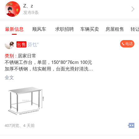
Z、z
发布9条
最新信息
顺风车
求职招聘
车辆买卖
房屋租售
转
电话
出售
芬乜”
类别 :
居家日常
不锈钢工作台，单层，150*80*76cm 100元
加厚不锈钢，结实耐用，台面光滑好清洗
承重力强，适合厨房、饭店、奶茶店、摆摊用
全文
梅县区大山路 自提
407浏览、
4 天前