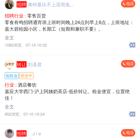
电话
招聘
奥特曼比不上流氓兔...
招聘行业 :
零售百货
零食有鸣招聘通宵班上班时间晚上24点到早上8点，上班地址：
嘉大碧桂园小区，长期工（短期和兼职不要）。
全文
1082浏览、
07-14 10:32
电话
转让
刘圣君
低租金
营业中
行业 :
酒店餐饮
嘉应大学西门-沪上阿姨奶茶店-低价转让。租金便宜，位置绝
佳！
全文
852浏览、
07-10 10:24
电话
招聘
、J i e