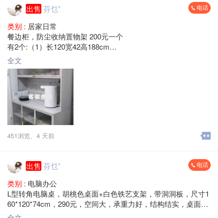
电话
出售
芬乜”
类别 :
居家日常
餐边柜，防尘收纳置物架 200元一个
有2个:（1）长120宽42高188cm
（2） 长100宽42高188cm
全文
梅县区大山路 自提
451浏览、
4 天前
电话
出售
芬乜”
类别 :
电脑办公
L型转角电脑桌，胡桃色桌面+白色铁艺支架，带洞洞板，尺寸1
60*120*74cm，290元，空间大，承重力好，结构结实，桌面宽
敞，适合办公学习用。成色还可以，表面干净，无异味，安装
全文