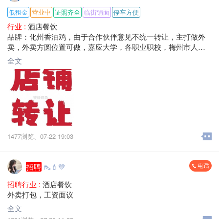
低租金
营业中
证照齐全
临街铺面
停车方便
行业 :
酒店餐饮
品牌：化州香油鸡，由于合作伙伴意见不统一转让，主打做外
卖，外卖方圆位置可做，嘉应大学，各职业职校，梅州市人民
医院，每天单量100-200单，营业额1500-3000+，租金低，转让
全文
费面议，
地址：梅州市梅江区八一大道大浪口。
1477浏览、
07-22 19:03
电话
招聘
👠💄💙
招聘行业 :
酒店餐饮
外卖打包，工资面议
全文