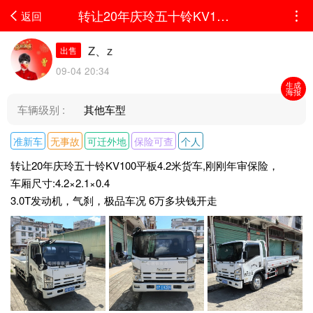
转让20年庆玲五十铃KV100平板4.2米货车,刚刚年审保险，车厢尺寸:4.2×2.1×0.43.0T发...
返回
Z、z
出售
09-04 20:34
生成
海报
车辆级别 :
其他车型
准新车
无事故
可迁外地
保险可查
个人
转让20年庆玲五十铃KV100平板4.2米货车,刚刚年审保险，
车厢尺寸:4.2×2.1×0.4
3.0T发动机，气刹，极品车况 6万多块钱开走