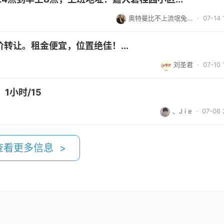
奥特曼比不上流氓兔...
· 07-14 
转让。租金便宜，位置绝佳！...
刘圣君
· 07-10 
1小时/15
、J i e
· 07-06 
查看更多信息 >