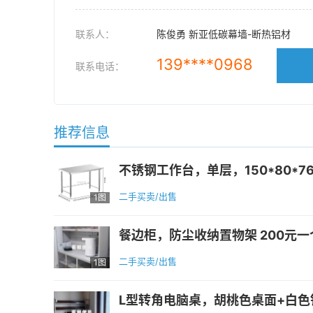
联系人：
陈俊勇 新亚低碳幕墙-断热铝材
139****0968
联系电话：
推荐信息
不锈钢工作台，单层，150*80*76
二手买卖/出售
1图
餐边柜，防尘收纳置物架 200元一个有2
二手买卖/出售
1图
L型转角电脑桌，胡桃色桌面+白色铁艺