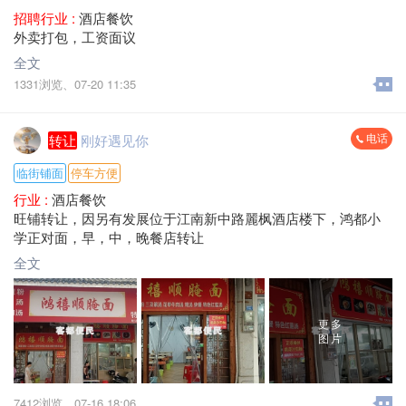
招聘行业 :
酒店餐饮
外卖打包，工资面议
全文
1331浏览、
07-20 11:35
电话
转让
刚好遇见你
临街铺面
停车方便
行业 :
酒店餐饮
旺铺转让，因另有发展位于江南新中路麗枫酒店楼下，鸿都小
学正对面，早，中，晚餐店转让
全文
更多
图片
7412浏览、
07-16 18:06