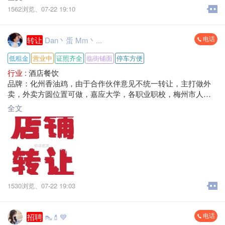
费面议，接手就可营业。
1562浏览、
07-22 19:10
地址：梅州市梅江区八一大道大浪口。
电话
转让
Dan丶蛋 Mm丶...
低租金
营业中
证照齐全
临街铺面
停车方便
行业 :
酒店餐饮
品牌：化州香油鸡，由于合作伙伴意见不统一转让，主打做外
卖，外卖方圆位置可做，嘉应大学，各职业职校，梅州市人民
医院，每天单量100-200单，营业额1500-3000+，租金低，转让
全文
费面议，
地址：梅州市梅江区八一大道大浪口。
1530浏览、
07-22 19:03
电话
招聘
👠💄💙