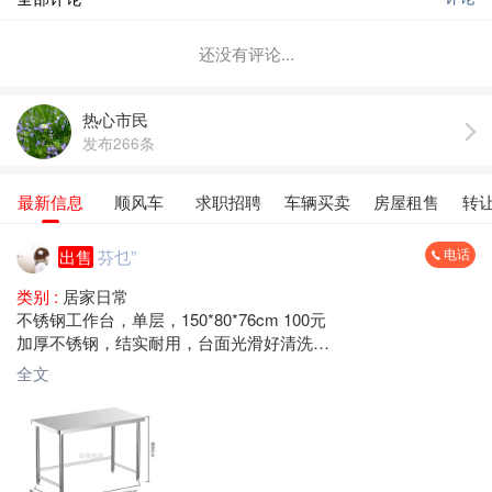
还没有评论...
热心市民
发布266条
最新信息
顺风车
求职招聘
车辆买卖
房屋租售
转
电话
出售
芬乜”
类别 :
居家日常
不锈钢工作台，单层，150*80*76cm 100元
加厚不锈钢，结实耐用，台面光滑好清洗
承重力强，适合厨房、饭店、奶茶店、摆摊用
全文
梅县区大山路 自提