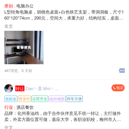
类别 :
电脑办公
L型转角电脑桌，胡桃色桌面+白色铁艺支架，带洞洞板，尺寸1
60*120*74cm，290元，空间大，承重力好，结构结实，桌面宽
敞，适合办公学习用。成色还可以，表面干净，无异味，安装
全文
简单，不摇晃。
梅县区大山路 自提
487浏览、
6 天前
电话
转让
Dan丶蛋 Mm丶...
低租金
营业中
证照齐全
临街铺面
停车方便
行业 :
酒店餐饮
品牌：化州香油鸡，由于合作伙伴意见不统一转让，主打做外
卖，外卖方圆位置可做，嘉应大学，各职业职校，梅州市人民
医院，每天单量100-200单，营业额1500-3000+，租金低，转让
全文