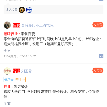
2
人点赞
电话
招聘
奥特曼比不上流氓兔...
招聘行业 :
零售百货
零食有鸣招聘通宵班上班时间晚上24点到早上8点，上班地址：
嘉大碧桂园小区，长期工（短期和兼职不要）。
全文
1102浏览、
07-14 10:32
电话
转让
刘圣君
低租金
营业中
行业 :
酒店餐饮
嘉应大学西门-沪上阿姨奶茶店-低价转让。租金便宜，位置绝
佳！
全文