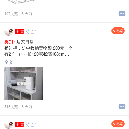
407浏览、
6 天前
电话
出售
芬乜”
类别 :
居家日常
餐边柜，防尘收纳置物架 200元一个
有2个:（1）长120宽42高188cm
（2） 长100宽42高188cm
全文
梅县区大山路 自提
545浏览、
6 天前
电话
出售
芬乜”